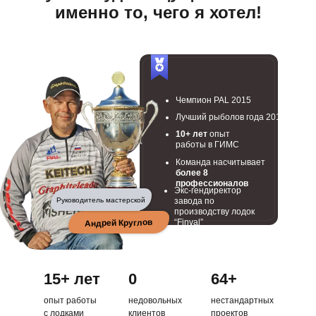
именно то, чего я хотел!
Чемпион PAL 2015
Лучший рыболов года 2015
10+ лет
опыт
работы в ГИМС
Команда насчитывает
более 8
профессионалов
Экс-гендиректор
Руководитель мастерской
завода по
производству лодок
“Finval”
Андрей Круглов
15+ лет
0
64+
опыт работы
недовольных
нестандартных
с лодками
клиентов
проектов