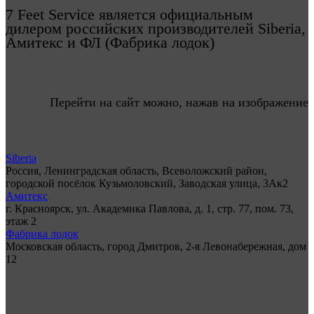
7 Feet Service является официальным
дилером российских производителей Siberia,
Амитекс и ФЛ (Фабрика лодок)
Перейти на сайт можно, нажав на изображение
Siberia
Россия, Ленинградская область, Всеволожский район,
городской посёлок Кузьмоловский, Заводская улица, 3Ак2
Амитекс
г. Красноярск, ул. Академика Павлова, д. 1, стр. 77, пом. 73,
этаж 2
Фабрика лодок
Московская область, город Дмитров, 2-я Левонабережная, дом
12